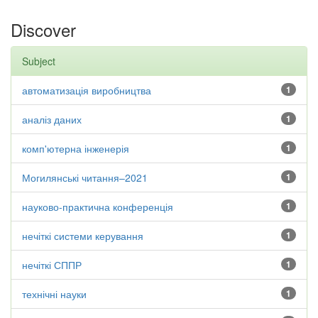
Discover
Subject
автоматизація виробництва
1
аналіз даних
1
комп'ютерна інженерія
1
Могилянські читання–2021
1
науково-практична конференція
1
нечіткі системи керування
1
нечіткі СППР
1
технічні науки
1