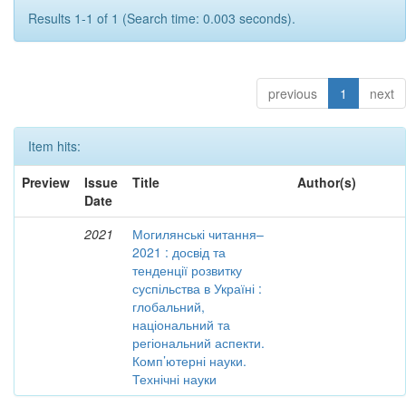
Results 1-1 of 1 (Search time: 0.003 seconds).
previous
1
next
Item hits:
Preview
Issue
Title
Author(s)
Date
2021
Могилянські читання–
2021 : досвід та
тенденції розвитку
суспільства в Україні :
глобальний,
національний та
регіональний аспекти.
Комп’ютерні науки.
Технічні науки