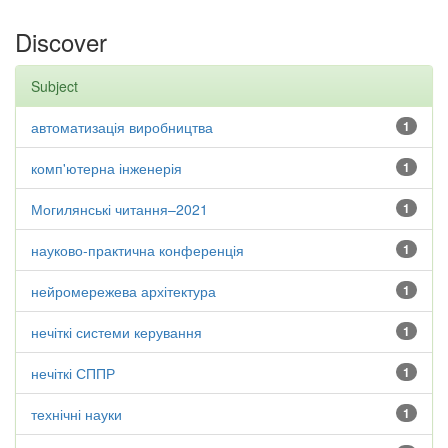
Discover
Subject
автоматизація виробництва
1
комп'ютерна інженерія
1
Могилянські читання–2021
1
науково-практична конференція
1
нейромережева архітектура
1
нечіткі системи керування
1
нечіткі СППР
1
технічні науки
1