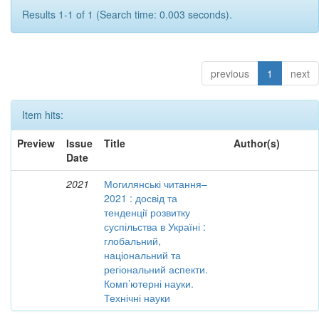
Results 1-1 of 1 (Search time: 0.003 seconds).
previous
1
next
Item hits:
Preview
Issue
Title
Author(s)
Date
2021
Могилянські читання–
2021 : досвід та
тенденції розвитку
суспільства в Україні :
глобальний,
національний та
регіональний аспекти.
Комп’ютерні науки.
Технічні науки