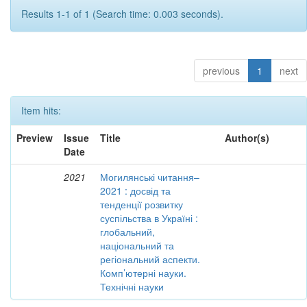
Results 1-1 of 1 (Search time: 0.003 seconds).
previous
1
next
Item hits:
Preview
Issue
Title
Author(s)
Date
2021
Могилянські читання–
2021 : досвід та
тенденції розвитку
суспільства в Україні :
глобальний,
національний та
регіональний аспекти.
Комп’ютерні науки.
Технічні науки