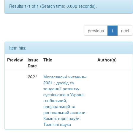
Results 1-1 of 1 (Search time: 0.002 seconds).
previous
1
next
Item hits:
Preview
Issue
Title
Author(s)
Date
2021
Могилянські читання–
2021 : досвід та
тенденції розвитку
суспільства в Україні :
глобальний,
національний та
регіональний аспекти.
Комп’ютерні науки.
Технічні науки