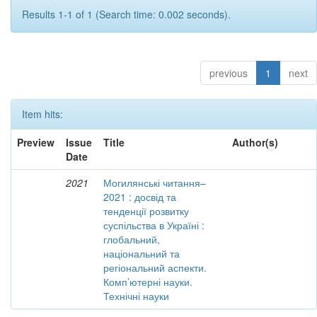
Results 1-1 of 1 (Search time: 0.002 seconds).
previous
1
next
Item hits:
Preview
Issue
Title
Author(s)
Date
2021
Могилянські читання–
2021 : досвід та
тенденції розвитку
суспільства в Україні :
глобальний,
національний та
регіональний аспекти.
Комп’ютерні науки.
Технічні науки