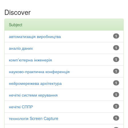
Discover
Subject
автоматизація виробництва
1
аналіз даних
1
комп'ютерна інженерія
1
науково-практична конференція
1
нейромережева архітектура
1
нечіткі системи керування
1
нечіткі СППР
1
технологія Screen Capture
1