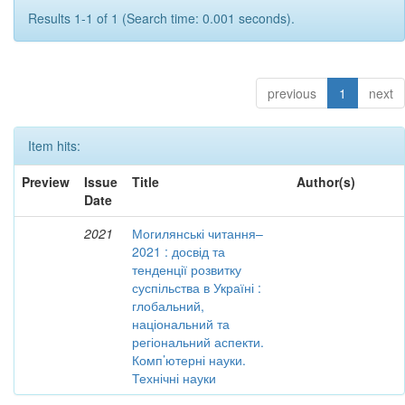
Results 1-1 of 1 (Search time: 0.001 seconds).
previous
1
next
Item hits:
Preview
Issue
Title
Author(s)
Date
2021
Могилянські читання–
2021 : досвід та
тенденції розвитку
суспільства в Україні :
глобальний,
національний та
регіональний аспекти.
Комп’ютерні науки.
Технічні науки