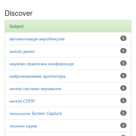
Discover
Subject
автоматизація виробництва
1
аналіз даних
1
науково-практична конференція
1
нейромережева архітектура
1
нечіткі системи керування
1
нечіткі СППР
1
технологія Screen Capture
1
технічні науки
1