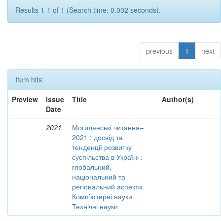
Results 1-1 of 1 (Search time: 0.002 seconds).
previous
1
next
Item hits:
Preview
Issue
Title
Author(s)
Date
2021
Могилянські читання–
2021 : досвід та
тенденції розвитку
суспільства в Україні :
глобальний,
національний та
регіональний аспекти.
Комп’ютерні науки.
Технічні науки