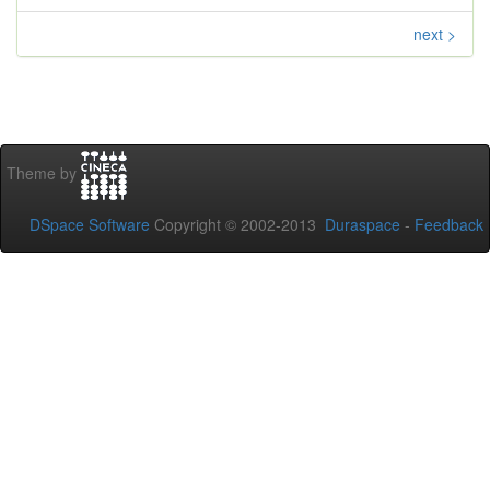
next >
Theme by
DSpace Software
Copyright © 2002-2013
Duraspace
-
Feedback