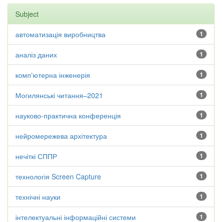
Subject
автоматизація виробництва
1
аналіз даних
1
комп'ютерна інженерія
1
Могилянські читання–2021
1
науково-практична конференція
1
нейромережева архітектура
1
нечіткі СППР
1
технологія Screen Capture
1
технічні науки
1
інтелектуальні інформаційні системи
1