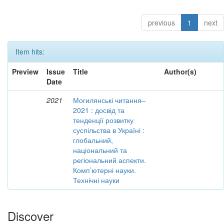
previous
1
next
Item hits:
Preview
Issue
Title
Author(s)
Date
2021
Могилянські читання–
2021 : досвід та
тенденції розвитку
суспільства в Україні :
глобальний,
національний та
регіональний аспекти.
Комп’ютерні науки.
Технічні науки
Discover