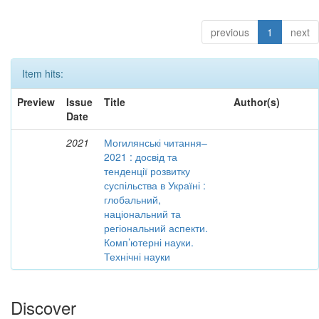
previous
1
next
Item hits:
Preview
Issue
Title
Author(s)
Date
2021
Могилянські читання–
2021 : досвід та
тенденції розвитку
суспільства в Україні :
глобальний,
національний та
регіональний аспекти.
Комп’ютерні науки.
Технічні науки
Discover