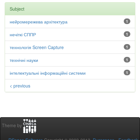
Subject
нейромережева архітектура
1
нечіткі СППР
1
технологія Screen Capture
1
технічні науки
1
інтелектуальні інформаційні системи
1
< previous
Theme by