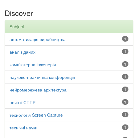
Discover
Subject
автоматизація виробництва
1
аналіз даних
1
комп'ютерна інженерія
1
науково-практична конференція
1
нейромережева архітектура
1
нечіткі СППР
1
технологія Screen Capture
1
технічні науки
1