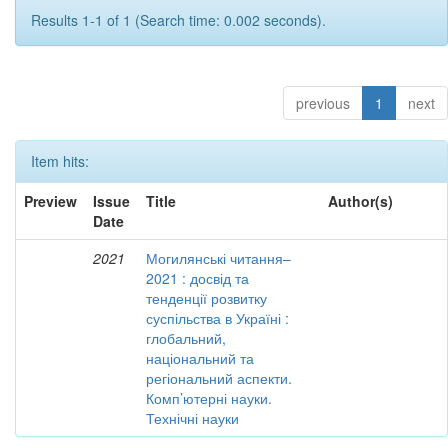
Results 1-1 of 1 (Search time: 0.002 seconds).
previous
1
next
Item hits:
Preview
Issue
Title
Author(s)
Date
2021
Могилянські читання–
2021 : досвід та
тенденції розвитку
суспільства в Україні :
глобальний,
національний та
регіональний аспекти.
Комп’ютерні науки.
Технічні науки