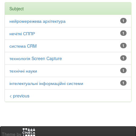
Subject
нейромережева архітектура
1
нечіткі СППР
1
система CRM
1
технологія Screen Capture
1
технічні науки
1
інтелектуальні інформаційні системи
1
< previous
Theme by