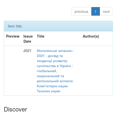
previous
1
next
Item hits:
Preview
Issue
Title
Author(s)
Date
2021
Могилянські читання–
2021 : досвід та
тенденції розвитку
суспільства в Україні :
глобальний,
національний та
регіональний аспекти.
Комп’ютерні науки.
Технічні науки
Discover