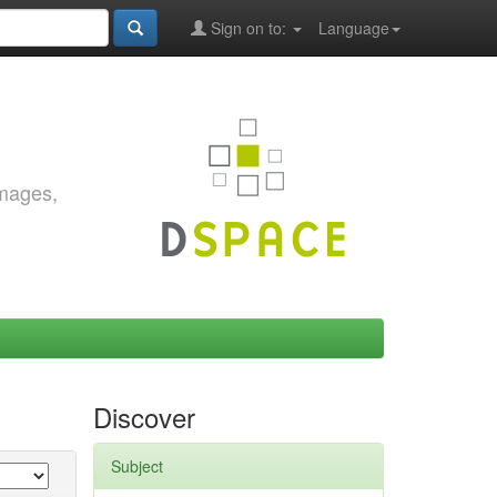
Sign on to:
Language
images,
Discover
Subject