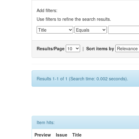
Add filters:
Use filters to refine the search results.
Results/Page
|
Sort items by
Results 1-1 of 1 (Search time: 0.002 seconds).
Item hits:
Preview
Issue
Title