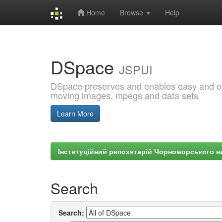
Home
Browse
Help
Skip
navigation
DSpace
JSPUI
DSpace preserves and enables easy and open
moving images, mpegs and data sets
Learn More
Інституційний репозитарій Чорноморського на
Search
Search: