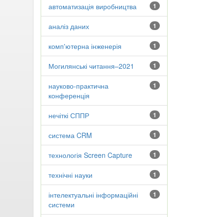
автоматизація виробництва
1
аналіз даних
1
комп'ютерна інженерія
1
Могилянські читання–2021
1
науково-практична
1
конференція
нечіткі СППР
1
система CRM
1
технологія Screen Capture
1
технічні науки
1
інтелектуальні інформаційні
1
системи