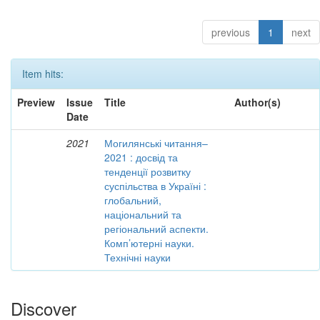
previous
1
next
Item hits:
Preview
Issue
Title
Author(s)
Date
2021
Могилянські читання–
2021 : досвід та
тенденції розвитку
суспільства в Україні :
глобальний,
національний та
регіональний аспекти.
Комп’ютерні науки.
Технічні науки
Discover