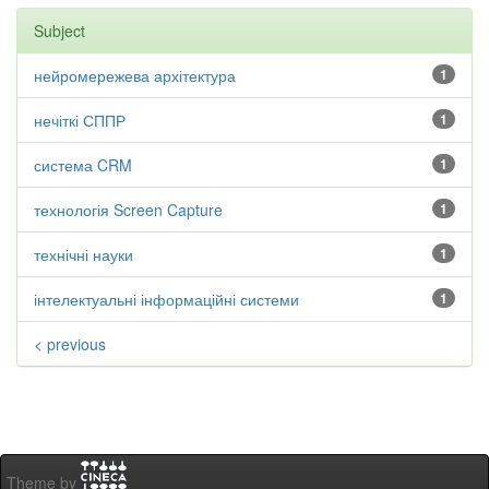
Subject
нейромережева архітектура
1
нечіткі СППР
1
система CRM
1
технологія Screen Capture
1
технічні науки
1
інтелектуальні інформаційні системи
1
< previous
Theme by