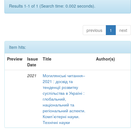
Results 1-1 of 1 (Search time: 0.002 seconds).
previous
1
next
Item hits:
Preview
Issue
Title
Author(s)
Date
2021
Могилянські читання–
2021 : досвід та
тенденції розвитку
суспільства в Україні :
глобальний,
національний та
регіональний аспекти.
Комп’ютерні науки.
Технічні науки