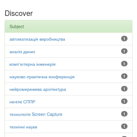
Discover
Subject
автоматизація виробництва
1
аналіз даних
1
комп'ютерна інженерія
1
науково-практична конференція
1
нейромережева архітектура
1
нечіткі СППР
1
технологія Screen Capture
1
технічні науки
1