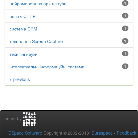
нейромережева архітектура
1
нечіткі СППР
1
система CRM
1
технологія Screen Capture
1
технічні науки
1
інтелектуальні інформаційні системи
1
< previous
Theme by
DSpace Software
Copyright © 2002-2013
Duraspace
-
Feedback