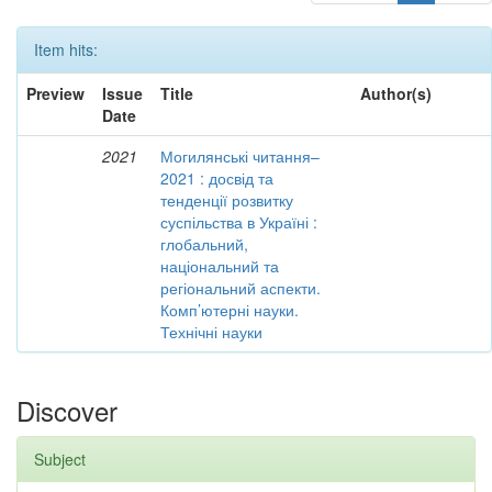
Item hits:
Preview
Issue
Title
Author(s)
Date
2021
Могилянські читання–
2021 : досвід та
тенденції розвитку
суспільства в Україні :
глобальний,
національний та
регіональний аспекти.
Комп’ютерні науки.
Технічні науки
Discover
Subject