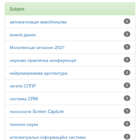
Subject
автоматизація виробництва
1
аналіз даних
1
Могилянські читання–2021
1
науково-практична конференція
1
нейромережева архітектура
1
нечіткі СППР
1
система CRM
1
технологія Screen Capture
1
технічні науки
1
інтелектуальні інформаційні системи
1