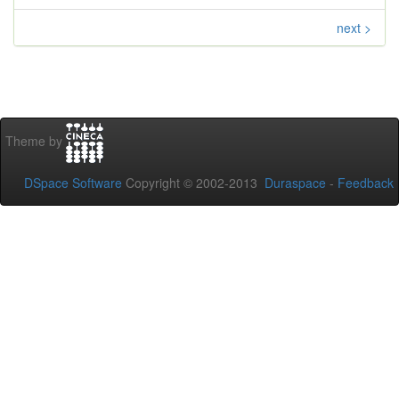
next >
Theme by
DSpace Software
Copyright © 2002-2013
Duraspace
-
Feedback