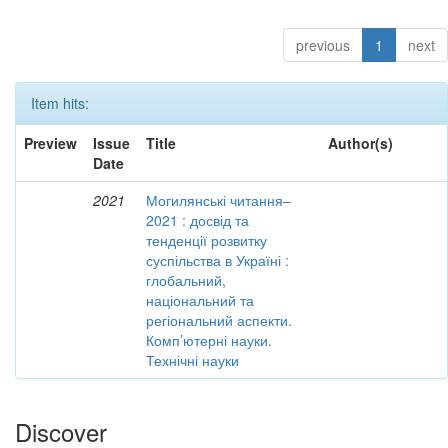
previous
1
next
Item hits:
Preview
Issue
Title
Author(s)
Date
2021
Могилянські читання–
2021 : досвід та
тенденції розвитку
суспільства в Україні :
глобальний,
національний та
регіональний аспекти.
Комп’ютерні науки.
Технічні науки
Discover