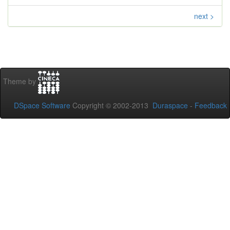
next >
Theme by
DSpace Software
Copyright © 2002-2013
Duraspace
-
Feedback