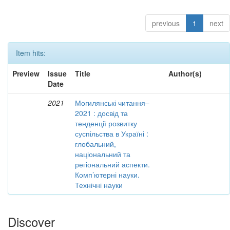
previous
1
next
Item hits:
Preview
Issue
Title
Author(s)
Date
2021
Могилянські читання–
2021 : досвід та
тенденції розвитку
суспільства в Україні :
глобальний,
національний та
регіональний аспекти.
Комп’ютерні науки.
Технічні науки
Discover