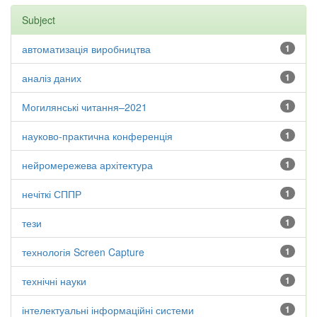
Subject
автоматизація виробництва
1
аналіз даних
1
Могилянські читання–2021
1
науково-практична конференція
1
нейромережева архітектура
1
нечіткі СППР
1
тези
1
технологія Screen Capture
1
технічні науки
1
інтелектуальні інформаційні системи
1