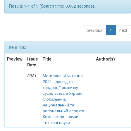
Results 1-1 of 1 (Search time: 0.002 seconds).
previous
1
next
Item hits:
Preview
Issue
Title
Author(s)
Date
2021
Могилянські читання–
2021 : досвід та
тенденції розвитку
суспільства в Україні :
глобальний,
національний та
регіональний аспекти.
Комп’ютерні науки.
Технічні науки