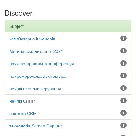
Discover
Subject
комп'ютерна інженерія
1
Могилянські читання–2021
1
науково-практична конференція
1
нейромережева архітектура
1
нечіткі системи керування
1
нечіткі СППР
1
система CRM
1
технологія Screen Capture
1