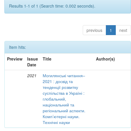
Results 1-1 of 1 (Search time: 0.002 seconds).
previous
1
next
Item hits:
Preview
Issue
Title
Author(s)
Date
2021
Могилянські читання–
2021 : досвід та
тенденції розвитку
суспільства в Україні :
глобальний,
національний та
регіональний аспекти.
Комп’ютерні науки.
Технічні науки