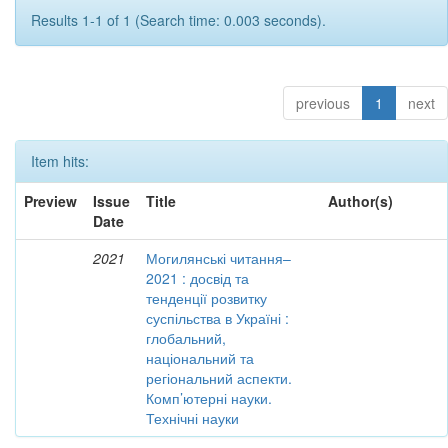
Results 1-1 of 1 (Search time: 0.003 seconds).
previous
1
next
Item hits:
Preview
Issue
Title
Author(s)
Date
2021
Могилянські читання–
2021 : досвід та
тенденції розвитку
суспільства в Україні :
глобальний,
національний та
регіональний аспекти.
Комп’ютерні науки.
Технічні науки