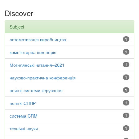
Discover
Subject
автоматизація виробництва
1
комп'ютерна інженерія
1
Могилянські читання–2021
1
науково-практична конференція
1
нечіткі системи керування
1
нечіткі СППР
1
система CRM
1
технічні науки
1