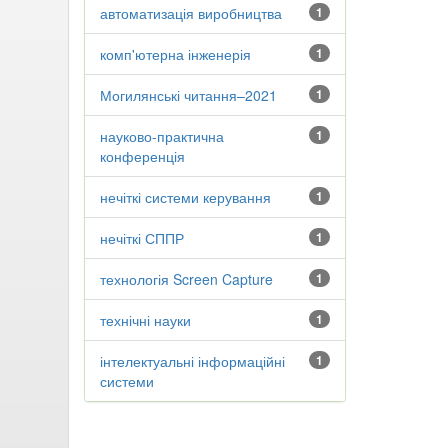
автоматизація виробництва
1
комп'ютерна інженерія
1
Могилянські читання–2021
1
науково-практична
1
конференція
нечіткі системи керування
1
нечіткі СППР
1
технологія Screen Capture
1
технічні науки
1
інтелектуальні інформаційні
1
системи