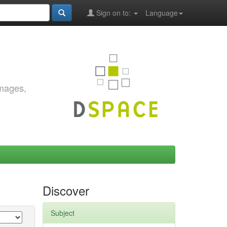
Sign on to:
Language
images,
Discover
Subject