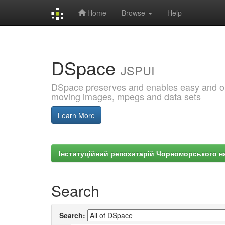
Home
Browse
Help
Skip
navigation
DSpace
JSPUI
DSpace preserves and enables easy and open
moving images, mpegs and data sets
Learn More
Інституційний репозитарій Чорноморського на
Search
Search: