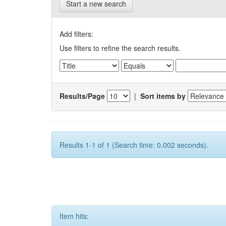
Start a new search
Add filters:
Use filters to refine the search results.
Results/Page
|
Sort items by
Results 1-1 of 1 (Search time: 0.002 seconds).
Item hits: