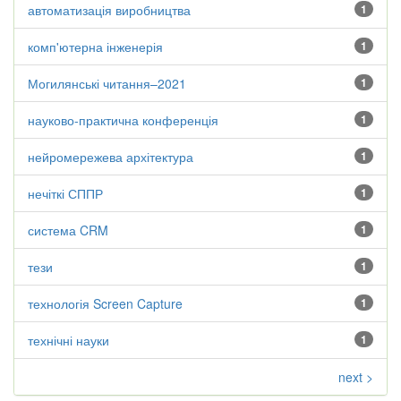
автоматизація виробництва
1
комп'ютерна інженерія
1
Могилянські читання–2021
1
науково-практична конференція
1
нейромережева архітектура
1
нечіткі СППР
1
система CRM
1
тези
1
технологія Screen Capture
1
технічні науки
1
next >