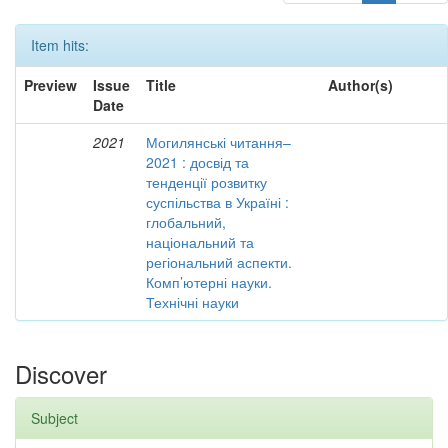
Item hits:
Preview
Issue
Title
Author(s)
Date
2021
Могилянські читання–
2021 : досвід та
тенденції розвитку
суспільства в Україні :
глобальний,
національний та
регіональний аспекти.
Комп’ютерні науки.
Технічні науки
Discover
Subject