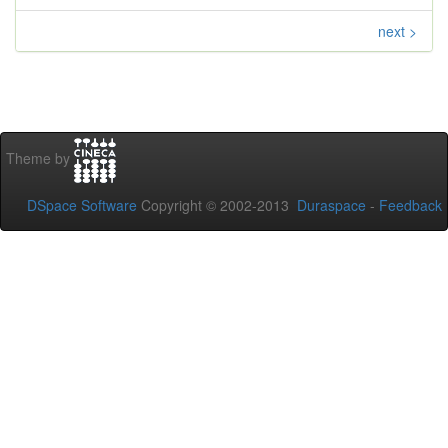
next >
Theme by
DSpace Software
Copyright © 2002-2013
Duraspace
-
Feedback