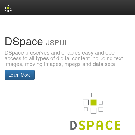
Skip
navigation
DSpace
JSPUI
DSpace preserves and enables easy and open
access to all types of digital content including text,
images, moving images, mpegs and data sets
Learn More