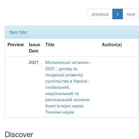
previous
1
next
Item hits:
Preview
Issue
Title
Author(s)
Date
2021
Могилянські читання–
2021 : досвід та
тенденції розвитку
суспільства в Україні :
глобальний,
національний та
регіональний аспекти.
Комп’ютерні науки.
Технічні науки
Discover