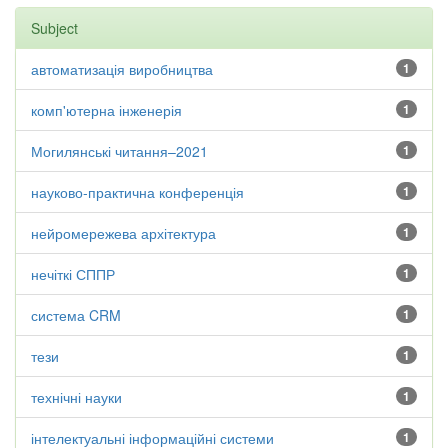
Subject
автоматизація виробництва
1
комп'ютерна інженерія
1
Могилянські читання–2021
1
науково-практична конференція
1
нейромережева архітектура
1
нечіткі СППР
1
система CRM
1
тези
1
технічні науки
1
інтелектуальні інформаційні системи
1