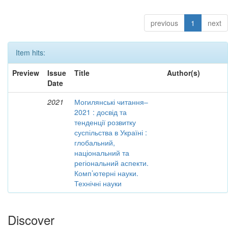
previous
1
next
Item hits:
Preview
Issue
Title
Author(s)
Date
2021
Могилянські читання–
2021 : досвід та
тенденції розвитку
суспільства в Україні :
глобальний,
національний та
регіональний аспекти.
Комп’ютерні науки.
Технічні науки
Discover