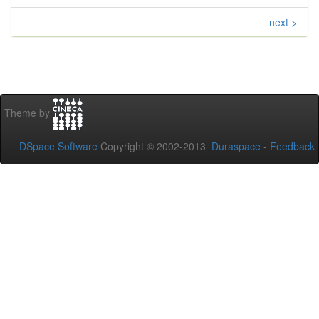
next >
Theme by
DSpace Software
Copyright © 2002-2013
Duraspace
-
Feedback