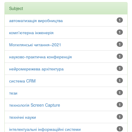
Subject
автоматизація виробництва
1
комп'ютерна інженерія
1
Могилянські читання–2021
1
науково-практична конференція
1
нейромережева архітектура
1
система CRM
1
тези
1
технологія Screen Capture
1
технічні науки
1
інтелектуальні інформаційні системи
1