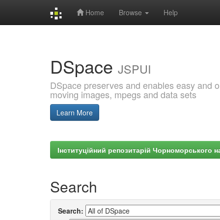
Home
Browse
Help
Skip
navigation
DSpace
JSPUI
DSpace preserves and enables easy and open
moving images, mpegs and data sets
Learn More
Інституційний репозитарій Чорноморського на
Search
Search: