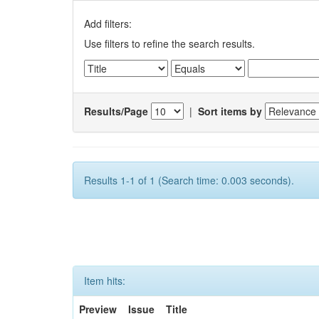
Add filters:
Use filters to refine the search results.
Results/Page
|
Sort items by
Results 1-1 of 1 (Search time: 0.003 seconds).
Item hits:
Preview
Issue
Title