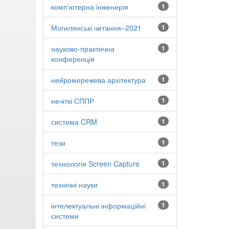
комп'ютерна інженерія
1
Могилянські читання–2021
1
науково-практична
1
конференція
нейромережева архітектура
1
нечіткі СППР
1
система CRM
1
тези
1
технологія Screen Capture
1
технічні науки
1
інтелектуальні інформаційні
1
системи