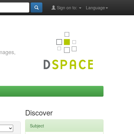
Sign on to:
Language
images,
Discover
Subject