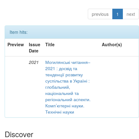
previous
1
next
Item hits:
Preview
Issue
Title
Author(s)
Date
2021
Могилянські читання–
2021 : досвід та
тенденції розвитку
суспільства в Україні :
глобальний,
національний та
регіональний аспекти.
Комп’ютерні науки.
Технічні науки
Discover