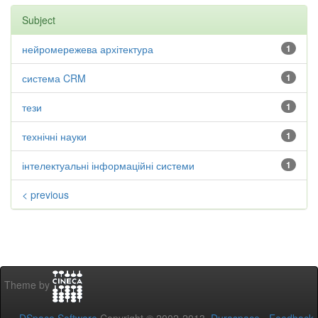
Subject
нейромережева архітектура
1
система CRM
1
тези
1
технічні науки
1
інтелектуальні інформаційні системи
1
< previous
Theme by