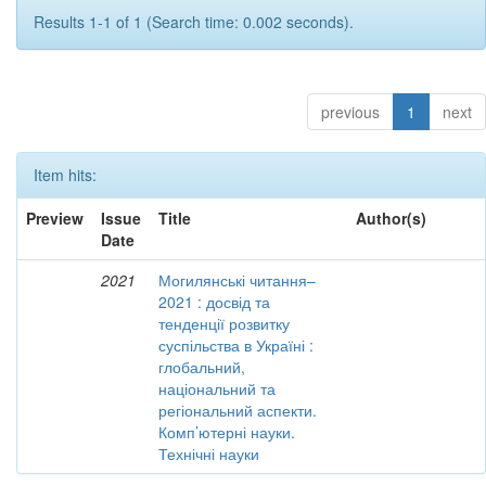
Results 1-1 of 1 (Search time: 0.002 seconds).
previous
1
next
Item hits:
Preview
Issue
Title
Author(s)
Date
2021
Могилянські читання–
2021 : досвід та
тенденції розвитку
суспільства в Україні :
глобальний,
національний та
регіональний аспекти.
Комп’ютерні науки.
Технічні науки