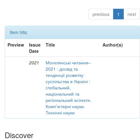
previous
1
next
Item hits:
Preview
Issue
Title
Author(s)
Date
2021
Могилянські читання–
2021 : досвід та
тенденції розвитку
суспільства в Україні :
глобальний,
національний та
регіональний аспекти.
Комп’ютерні науки.
Технічні науки
Discover