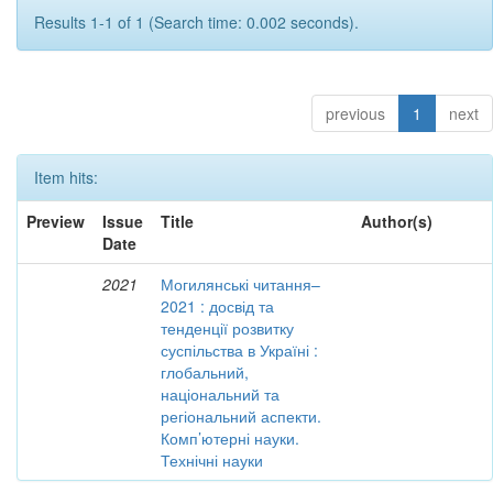
Results 1-1 of 1 (Search time: 0.002 seconds).
previous
1
next
Item hits:
Preview
Issue
Title
Author(s)
Date
2021
Могилянські читання–
2021 : досвід та
тенденції розвитку
суспільства в Україні :
глобальний,
національний та
регіональний аспекти.
Комп’ютерні науки.
Технічні науки