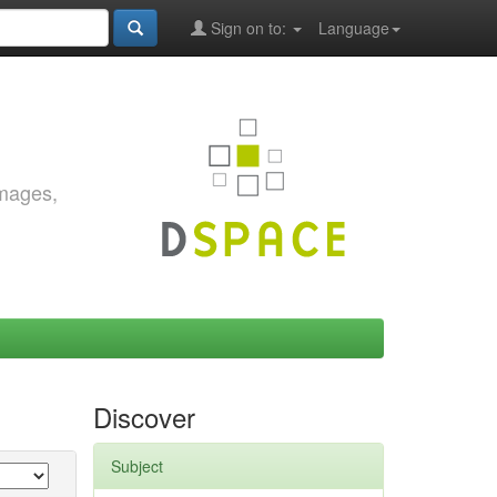
Sign on to:
Language
images,
Discover
Subject