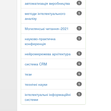
автоматизація виробництва
1
методи інтелектуального
1
аналізу
Могилянські читання–2021
1
науково-практична
1
конференція
нейромережева архітектура
1
система CRM
1
тези
1
технічні науки
1
інтелектуальні інформаційні
1
системи