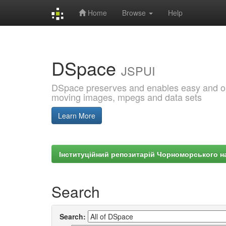
Home
Browse
Help
Skip
navigation
DSpace
JSPUI
DSpace preserves and enables easy and open
moving images, mpegs and data sets
Learn More
Інституційний репозитарій Чорноморського на
Search
Search: