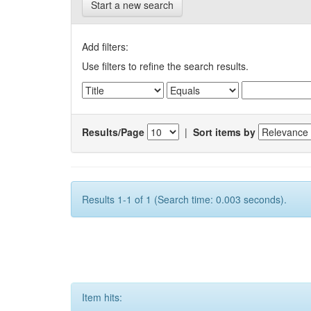
Start a new search
Add filters:
Use filters to refine the search results.
Results/Page
|
Sort items by
Results 1-1 of 1 (Search time: 0.003 seconds).
Item hits: