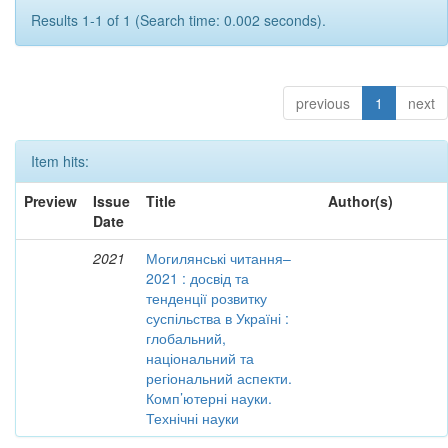
Results 1-1 of 1 (Search time: 0.002 seconds).
previous
1
next
Item hits:
Preview
Issue
Title
Author(s)
Date
2021
Могилянські читання–
2021 : досвід та
тенденції розвитку
суспільства в Україні :
глобальний,
національний та
регіональний аспекти.
Комп’ютерні науки.
Технічні науки