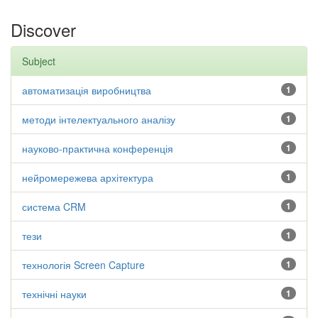
Discover
Subject
автоматизація виробництва
1
методи інтелектуального аналізу
1
науково-практична конференція
1
нейромережева архітектура
1
система CRM
1
тези
1
технологія Screen Capture
1
технічні науки
1