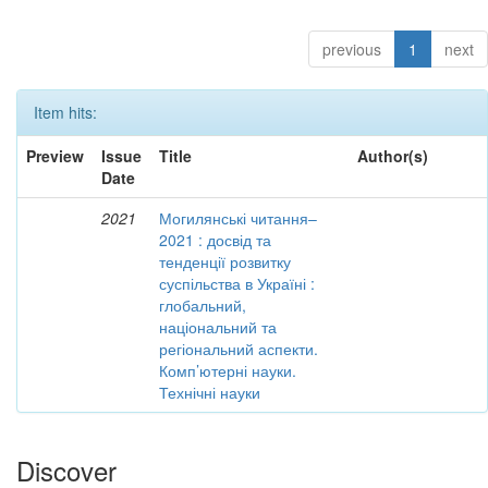
previous
1
next
Item hits:
Preview
Issue
Title
Author(s)
Date
2021
Могилянські читання–
2021 : досвід та
тенденції розвитку
суспільства в Україні :
глобальний,
національний та
регіональний аспекти.
Комп’ютерні науки.
Технічні науки
Discover