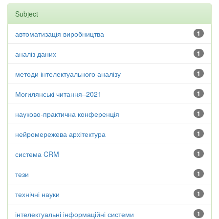
Subject
автоматизація виробництва
1
аналіз даних
1
методи інтелектуального аналізу
1
Могилянські читання–2021
1
науково-практична конференція
1
нейромережева архітектура
1
система CRM
1
тези
1
технічні науки
1
інтелектуальні інформаційні системи
1