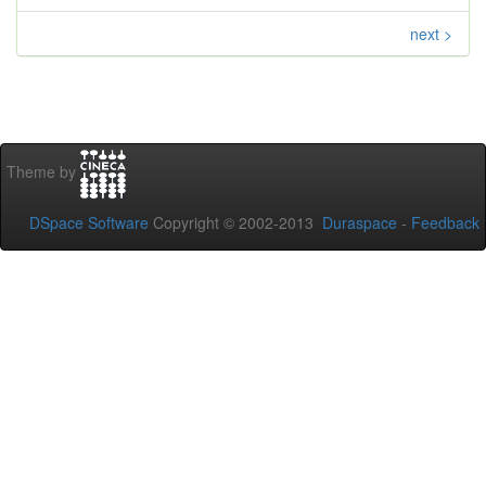
next >
Theme by
DSpace Software
Copyright © 2002-2013
Duraspace
-
Feedback