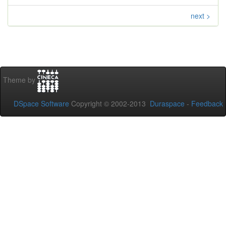
next >
Theme by
DSpace Software
Copyright © 2002-2013
Duraspace
-
Feedback