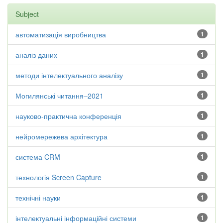
Subject
автоматизація виробництва
1
аналіз даних
1
методи інтелектуального аналізу
1
Могилянські читання–2021
1
науково-практична конференція
1
нейромережева архітектура
1
система CRM
1
технологія Screen Capture
1
технічні науки
1
інтелектуальні інформаційні системи
1