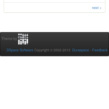
next >
Theme by
DSpace Software
Copyright © 2002-2013
Duraspace
-
Feedback