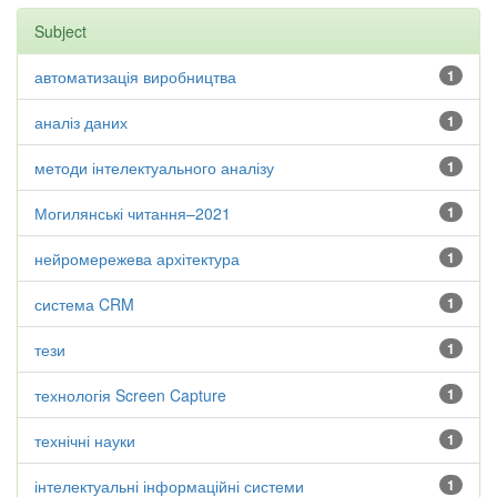
Subject
автоматизація виробництва
1
аналіз даних
1
методи інтелектуального аналізу
1
Могилянські читання–2021
1
нейромережева архітектура
1
система CRM
1
тези
1
технологія Screen Capture
1
технічні науки
1
інтелектуальні інформаційні системи
1