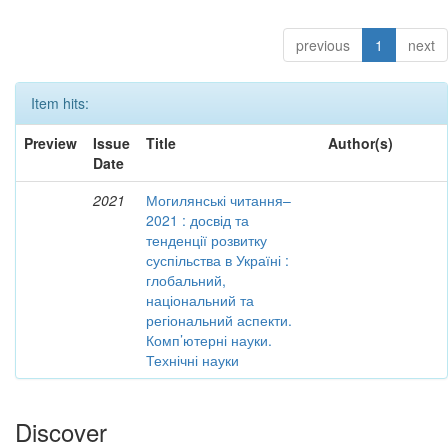
previous
1
next
Item hits:
Preview
Issue
Title
Author(s)
Date
2021
Могилянські читання–
2021 : досвід та
тенденції розвитку
суспільства в Україні :
глобальний,
національний та
регіональний аспекти.
Комп’ютерні науки.
Технічні науки
Discover