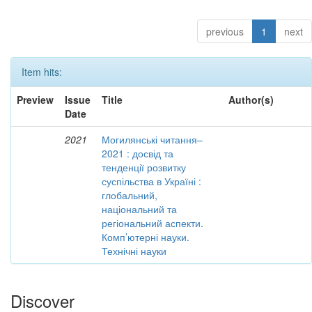
previous
1
next
Item hits:
Preview
Issue
Title
Author(s)
Date
2021
Могилянські читання–
2021 : досвід та
тенденції розвитку
суспільства в Україні :
глобальний,
національний та
регіональний аспекти.
Комп’ютерні науки.
Технічні науки
Discover