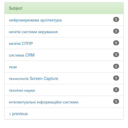
Subject
нейромережева архітектура
1
нечіткі системи керування
1
нечіткі СППР
1
система CRM
1
тези
1
технологія Screen Capture
1
технічні науки
1
інтелектуальні інформаційні системи
1
< previous