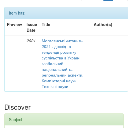
Item hits:
Preview
Issue
Title
Author(s)
Date
2021
Могилянські читання–
2021 : досвід та
тенденції розвитку
суспільства в Україні :
глобальний,
національний та
регіональний аспекти.
Комп’ютерні науки.
Технічні науки
Discover
Subject