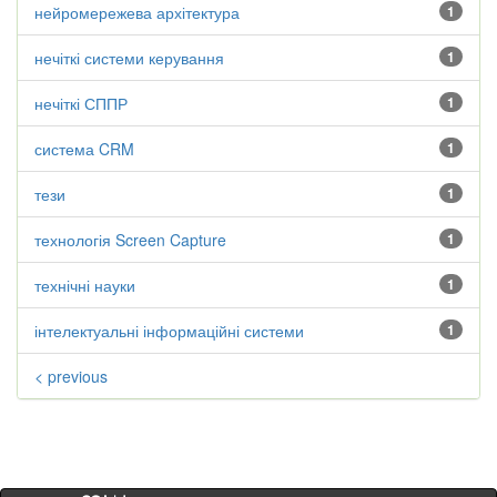
нейромережева архітектура
1
нечіткі системи керування
1
нечіткі СППР
1
система CRM
1
тези
1
технологія Screen Capture
1
технічні науки
1
інтелектуальні інформаційні системи
1
< previous