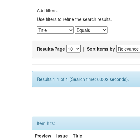
Add filters:
Use filters to refine the search results.
Results/Page
|
Sort items by
Results 1-1 of 1 (Search time: 0.002 seconds).
Item hits:
Preview
Issue
Title