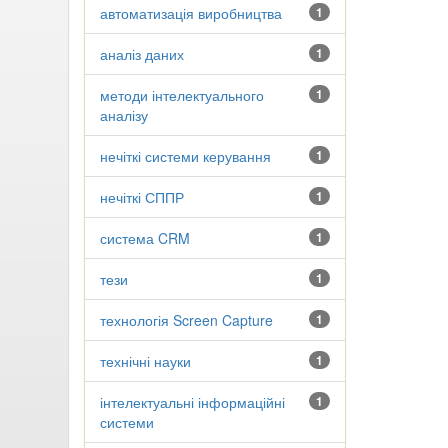
автоматизація виробництва
1
аналіз даних
1
методи інтелектуального
1
аналізу
нечіткі системи керування
1
нечіткі СППР
1
система CRM
1
тези
1
технологія Screen Capture
1
технічні науки
1
інтелектуальні інформаційні
1
системи