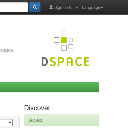
Sign on to:
Language
images,
Discover
Subject