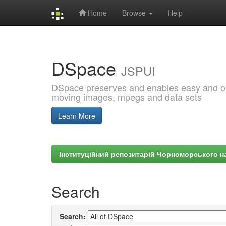
Home
Browse
Help
Skip
navigation
DSpace
JSPUI
DSpace preserves and enables easy and open
moving images, mpegs and data sets
Learn More
Інституційний репозитарій Чорноморського на
Search
Search: