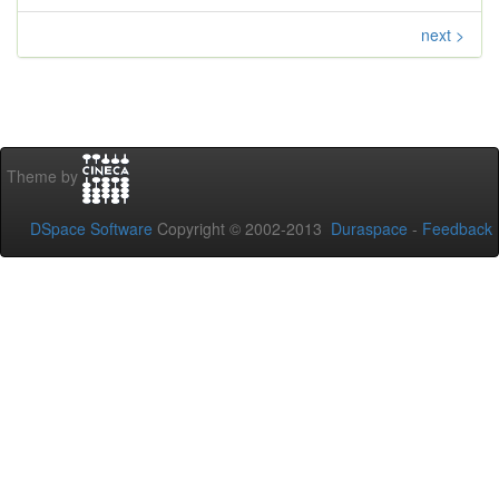
next >
Theme by
DSpace Software
Copyright © 2002-2013
Duraspace
-
Feedback