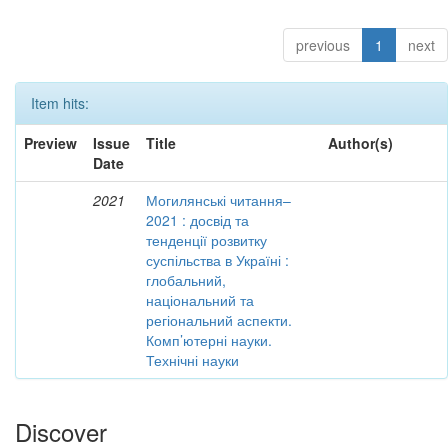
previous
1
next
Item hits:
Preview
Issue
Title
Author(s)
Date
2021
Могилянські читання–
2021 : досвід та
тенденції розвитку
суспільства в Україні :
глобальний,
національний та
регіональний аспекти.
Комп’ютерні науки.
Технічні науки
Discover