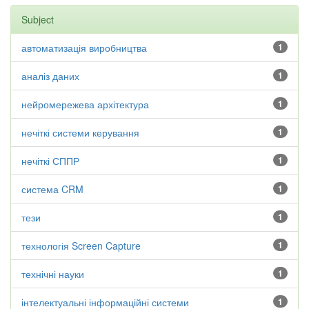
Subject
автоматизація виробництва
1
аналіз даних
1
нейромережева архітектура
1
нечіткі системи керування
1
нечіткі СППР
1
система CRM
1
тези
1
технологія Screen Capture
1
технічні науки
1
інтелектуальні інформаційні системи
1