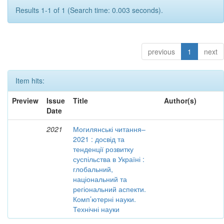
Results 1-1 of 1 (Search time: 0.003 seconds).
previous
1
next
Item hits:
Preview
Issue
Title
Author(s)
Date
2021
Могилянські читання–
2021 : досвід та
тенденції розвитку
суспільства в Україні :
глобальний,
національний та
регіональний аспекти.
Комп’ютерні науки.
Технічні науки