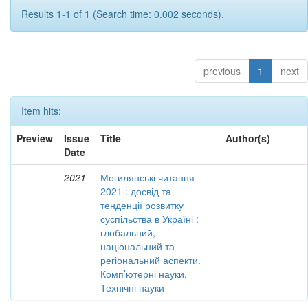
Results 1-1 of 1 (Search time: 0.002 seconds).
previous
1
next
Item hits:
Preview
Issue
Title
Author(s)
Date
2021
Могилянські читання–
2021 : досвід та
тенденції розвитку
суспільства в Україні :
глобальний,
національний та
регіональний аспекти.
Комп’ютерні науки.
Технічні науки