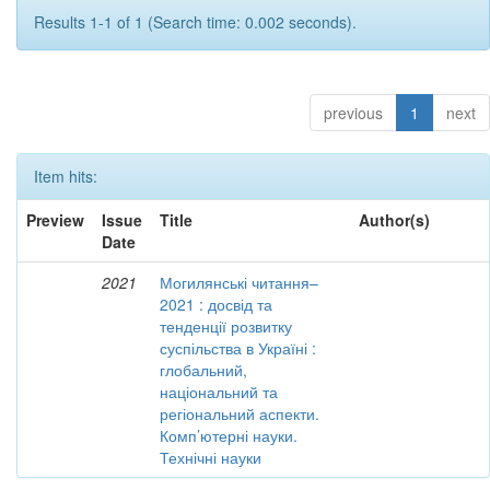
Results 1-1 of 1 (Search time: 0.002 seconds).
previous
1
next
Item hits:
Preview
Issue
Title
Author(s)
Date
2021
Могилянські читання–
2021 : досвід та
тенденції розвитку
суспільства в Україні :
глобальний,
національний та
регіональний аспекти.
Комп’ютерні науки.
Технічні науки