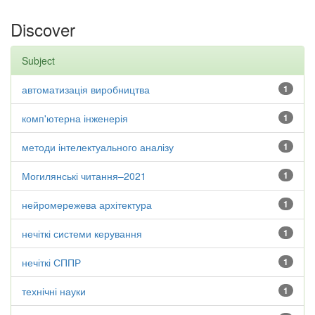
Discover
Subject
автоматизація виробництва
1
комп'ютерна інженерія
1
методи інтелектуального аналізу
1
Могилянські читання–2021
1
нейромережева архітектура
1
нечіткі системи керування
1
нечіткі СППР
1
технічні науки
1