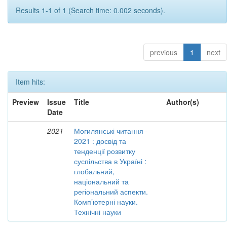
Results 1-1 of 1 (Search time: 0.002 seconds).
previous
1
next
Item hits:
Preview
Issue
Title
Author(s)
Date
2021
Могилянські читання–
2021 : досвід та
тенденції розвитку
суспільства в Україні :
глобальний,
національний та
регіональний аспекти.
Комп’ютерні науки.
Технічні науки