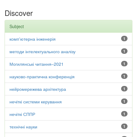
Discover
Subject
комп'ютерна інженерія
1
методи інтелектуального аналізу
1
Могилянські читання–2021
1
науково-практична конференція
1
нейромережева архітектура
1
нечіткі системи керування
1
нечіткі СППР
1
технічні науки
1