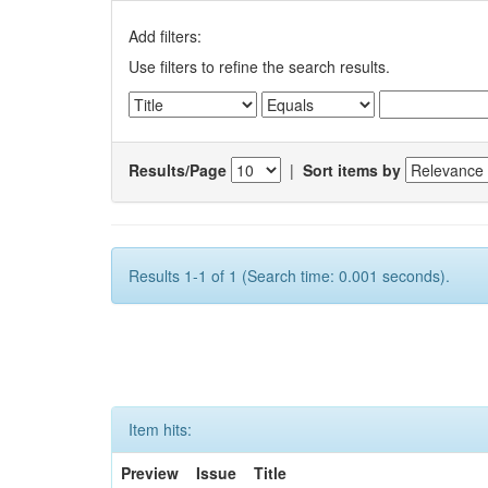
Add filters:
Use filters to refine the search results.
Results/Page
|
Sort items by
Results 1-1 of 1 (Search time: 0.001 seconds).
Item hits:
Preview
Issue
Title