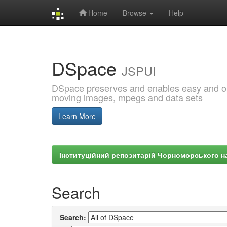
Home
Browse
Help
Skip
navigation
DSpace
JSPUI
DSpace preserves and enables easy and open
moving images, mpegs and data sets
Learn More
Інституційний репозитарій Чорноморського на
Search
Search: