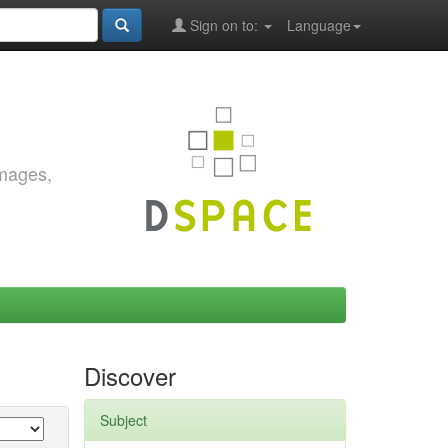
Sign on to:
Language
images,
Discover
Subject