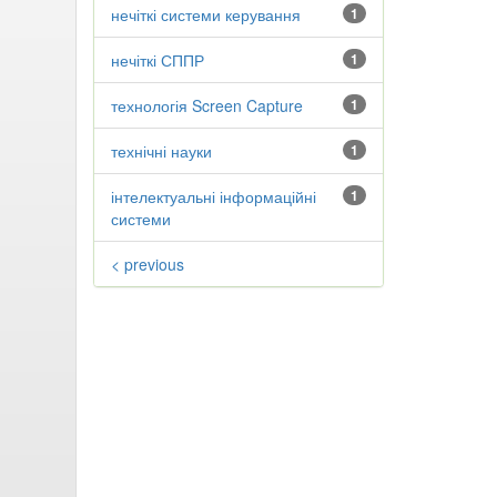
нечіткі системи керування
1
нечіткі СППР
1
технологія Screen Capture
1
технічні науки
1
інтелектуальні інформаційні
1
системи
< previous