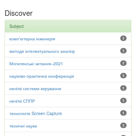
Discover
Subject
комп'ютерна інженерія
1
методи інтелектуального аналізу
1
Могилянські читання–2021
1
науково-практична конференція
1
нечіткі системи керування
1
нечіткі СППР
1
технологія Screen Capture
1
технічні науки
1