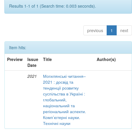
Results 1-1 of 1 (Search time: 0.003 seconds).
previous
1
next
Item hits:
Preview
Issue
Title
Author(s)
Date
2021
Могилянські читання–
2021 : досвід та
тенденції розвитку
суспільства в Україні :
глобальний,
національний та
регіональний аспекти.
Комп’ютерні науки.
Технічні науки