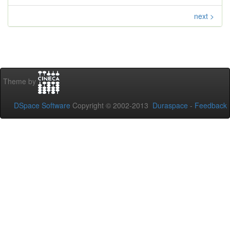
next >
Theme by
DSpace Software
Copyright © 2002-2013
Duraspace
-
Feedback