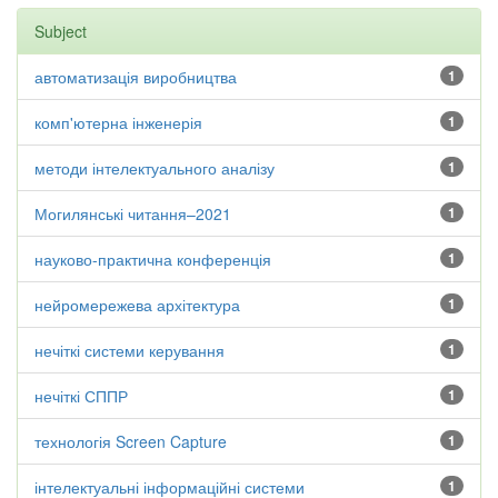
Subject
автоматизація виробництва
1
комп'ютерна інженерія
1
методи інтелектуального аналізу
1
Могилянські читання–2021
1
науково-практична конференція
1
нейромережева архітектура
1
нечіткі системи керування
1
нечіткі СППР
1
технологія Screen Capture
1
інтелектуальні інформаційні системи
1