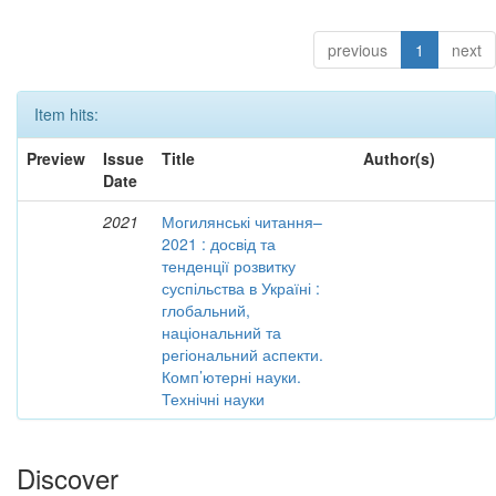
previous
1
next
Item hits:
Preview
Issue
Title
Author(s)
Date
2021
Могилянські читання–
2021 : досвід та
тенденції розвитку
суспільства в Україні :
глобальний,
національний та
регіональний аспекти.
Комп’ютерні науки.
Технічні науки
Discover