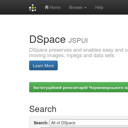
Home
Browse
Help
Skip
navigation
DSpace
JSPUI
DSpace preserves and enables easy and open
moving images, mpegs and data sets
Learn More
Інституційний репозитарій Чорноморського на
Search
Search: