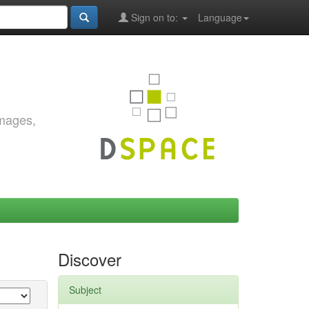
Sign on to:
Language
images,
Discover
Subject