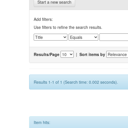
Start a new search
Add filters:
Use filters to refine the search results.
Results/Page
|
Sort items by
Results 1-1 of 1 (Search time: 0.002 seconds).
Item hits: