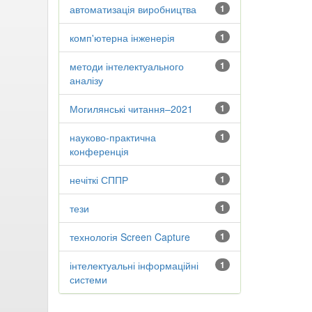
автоматизація виробництва
1
комп'ютерна інженерія
1
методи інтелектуального
1
аналізу
Могилянські читання–2021
1
науково-практична
1
конференція
нечіткі СППР
1
тези
1
технологія Screen Capture
1
інтелектуальні інформаційні
1
системи