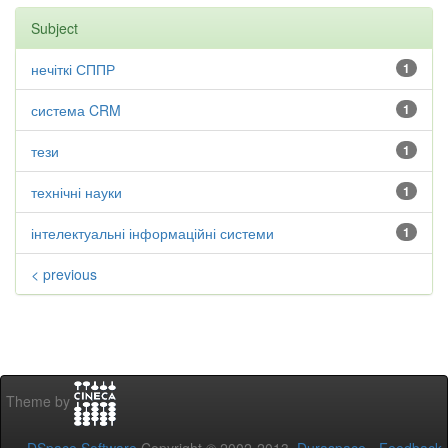
Subject
нечіткі СППР
1
система CRM
1
тези
1
технічні науки
1
інтелектуальні інформаційні системи
1
< previous
Theme by