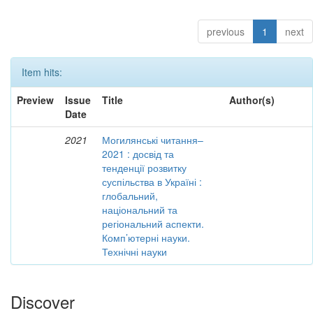
previous
1
next
Item hits:
Preview
Issue
Title
Author(s)
Date
2021
Могилянські читання–
2021 : досвід та
тенденції розвитку
суспільства в Україні :
глобальний,
національний та
регіональний аспекти.
Комп’ютерні науки.
Технічні науки
Discover