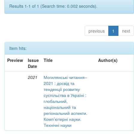
Results 1-1 of 1 (Search time: 0.002 seconds).
previous
1
next
Item hits:
Preview
Issue
Title
Author(s)
Date
2021
Могилянські читання–
2021 : досвід та
тенденції розвитку
суспільства в Україні :
глобальний,
національний та
регіональний аспекти.
Комп’ютерні науки.
Технічні науки