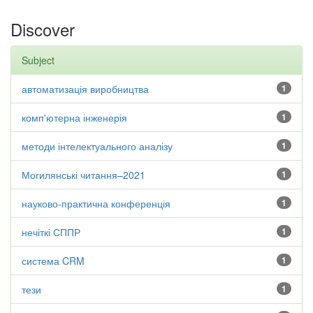
Discover
Subject
автоматизація виробництва
1
комп'ютерна інженерія
1
методи інтелектуального аналізу
1
Могилянські читання–2021
1
науково-практична конференція
1
нечіткі СППР
1
система CRM
1
тези
1