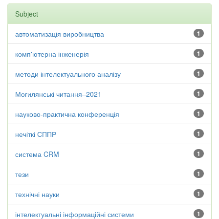
Subject
автоматизація виробництва
1
комп'ютерна інженерія
1
методи інтелектуального аналізу
1
Могилянські читання–2021
1
науково-практична конференція
1
нечіткі СППР
1
система CRM
1
тези
1
технічні науки
1
інтелектуальні інформаційні системи
1