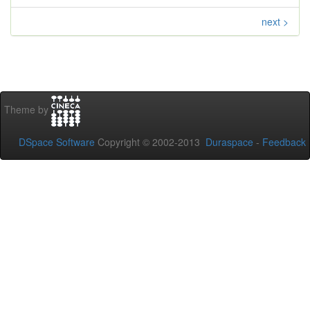
next >
Theme by
DSpace Software
Copyright © 2002-2013
Duraspace
-
Feedback