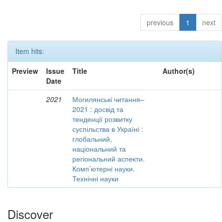
previous
1
next
Item hits:
Preview
Issue
Title
Author(s)
Date
2021
Могилянські читання–
2021 : досвід та
тенденції розвитку
суспільства в Україні :
глобальний,
національний та
регіональний аспекти.
Комп’ютерні науки.
Технічні науки
Discover