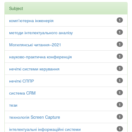
Subject
комп'ютерна інженерія
1
методи інтелектуального аналізу
1
Могилянські читання–2021
1
науково-практична конференція
1
нечіткі системи керування
1
нечіткі СППР
1
система CRM
1
тези
1
технологія Screen Capture
1
інтелектуальні інформаційні системи
1