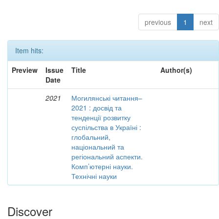
previous
1
next
Item hits:
Preview
Issue
Title
Author(s)
Date
2021
Могилянські читання–
2021 : досвід та
тенденції розвитку
суспільства в Україні :
глобальний,
національний та
регіональний аспекти.
Комп’ютерні науки.
Технічні науки
Discover