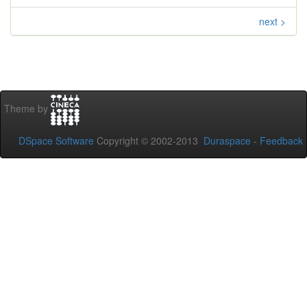
next >
Theme by
DSpace Software
Copyright © 2002-2013
Duraspace
-
Feedback